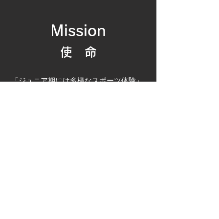
Mission
使 命
「ジュニア期には多様なスポーツ体験」
レクリエーションを主目的にしたスポー
ツ活動体験を提供する小学生対象のスポ
ーツ学童サービスです。