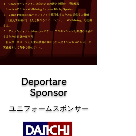
４ Concept＝ミッション達成のための新たな概念・行動理論
Sports AZ Life ~Well-being for your life by Sports~
５ Value Proposition＝コンセプトを具現化するために提供する価値
「成長する喜び」「人と繋がるコミュニティ」「Well-being」を提供
する。
６ アイデンティティ Identity＝バリュープロポジションを共通の価値に
するための自身の在り方
自らが「スポーツと人生が最適に調和した人生；Sports AZ Life」 の
実践者として背中で見せていく。
Deportare
Sponsor
​ユニフォームスポンサー