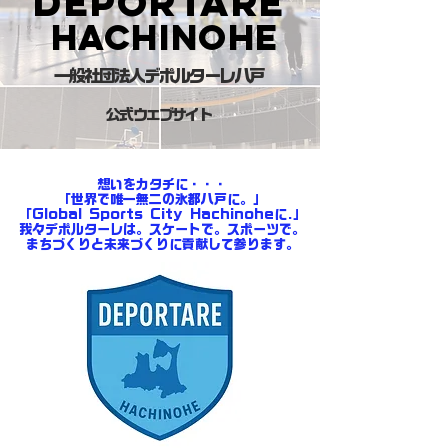
​Deportare
hachinohe
一般社団法人デポルターレ八戸
​
公式ウェブサイト
​​想いをカタチに・・・
「世界で唯一無二の氷都八戸に。」
「Global Sports City Hachinoheに.」
我々デポルターレは。スケートで。スポーツで。
まちづくりと未来づくりに貢献して参ります。